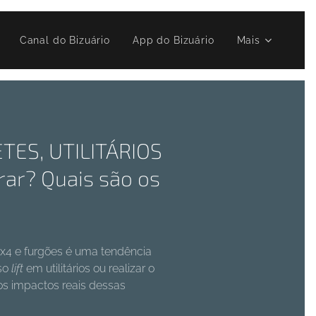
▶️ Canal do Bizuário
App do Bizuário
Mais
ES, UTILITÁRIOS
rar? Quais são os
 4x4 e furgões é uma tendência
oso
lift
em utilitários ou realizar o
os impactos reais dessas