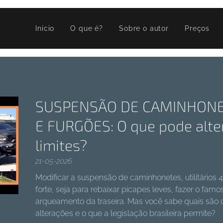
Início
O que é?
Sobre o autor
Preços
SUSPENSÃO DE CAMINHONET
E FURGÕES: O que pode alte
limites?
21-05-2026
Modificar a suspensão de caminhonetes, utilitários
forte, seja para rebaixar picapes leves, fazer o fam
arqueamento da traseira. Mas você sabe quais são 
alterações e o que a legislação brasileira permite?