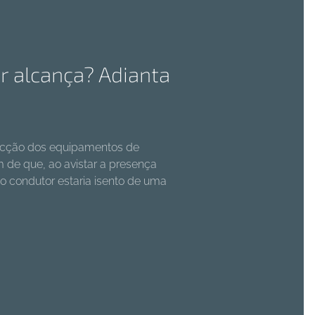
r alcança? Adianta
etecção dos equipamentos de
 de que, ao avistar a presença
 o condutor estaria isento de uma