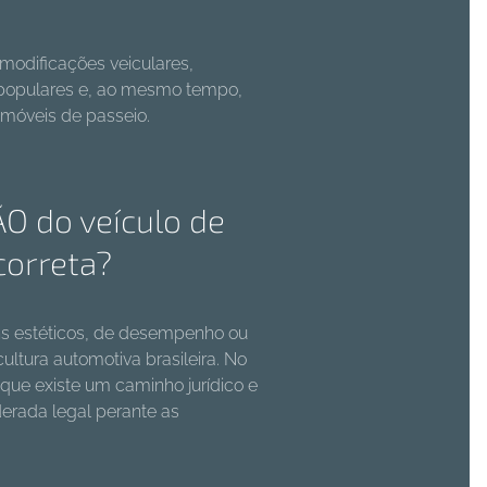
modificações veiculares,
populares e, ao mesmo tempo,
omóveis de passeio.
O do veículo de
correta?
ins estéticos, de desempenho ou
ltura automotiva brasileira. No
que existe um caminho jurídico e
derada legal perante as