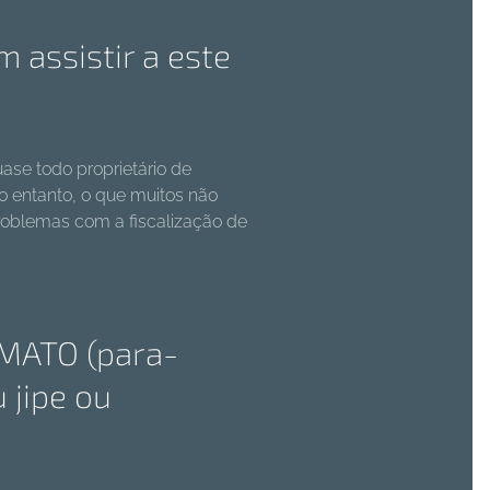
 assistir a este
ase todo proprietário de
No entanto, o que muitos não
roblemas com a fiscalização de
MATO (para-
 jipe ou