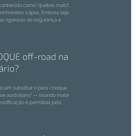
conhecido como "quebra-mato",
minhonetes e jipes. Embora seja
as rigorosas de segurança e
OQUE off-road na
ário?
buscam substituir o para-choque
ue australiano" — visando maior
modificação é permitida pela