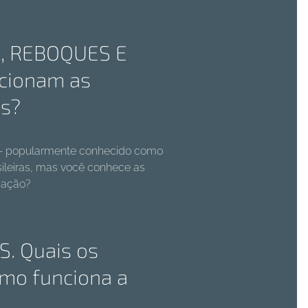
, REBOQUES E
cionam as
es?
a — popularmente conhecido como
ileiras, mas você conhece as
icação?
. Quais os
omo funciona a