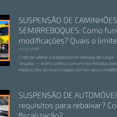
SUSPENSÃO DE CAMINHÕES
SEMIRREBOQUES: Como fun
modificações? Quais o limit
04-05-2026
O ato de alterar a suspensão de veículos de carg
"arquear" — é uma prática comum nas estradas bras
implicações técnicas e legais por trás dessa modif
SUSPENSÃO DE AUTOMÓVEIS
requisitos para rebaixar? C
fiscalização?