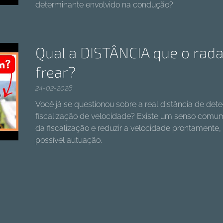
determinante envolvido na condução?
Qual a DISTÂNCIA que o rada
frear?
24-02-2026
Você já se questionou sobre a real distância de d
fiscalização de velocidade? Existe um senso comum
da fiscalização e reduzir a velocidade prontamente,
possível autuação.