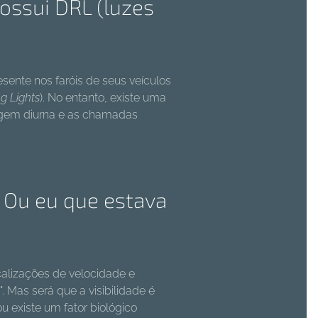
ossui DRL (luzes
sente nos faróis de seus veículos
g Lights
). No entanto, existe uma
dagem diurna e as chamadas
 Ou eu que estava
calizações de velocidade e
Mas será que a visibilidade é
 existe um fator biológico