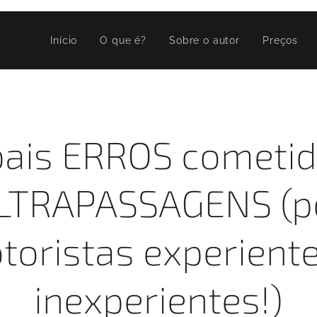
Início
O que é?
Sobre o autor
Preços
pais ERROS cometi
LTRAPASSAGENS (p
toristas experiente
inexperientes!)