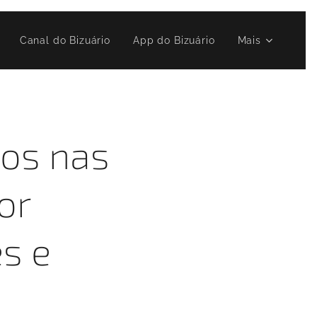
▶️ Canal do Bizuário
App do Bizuário
Mais
dos nas
or
s e