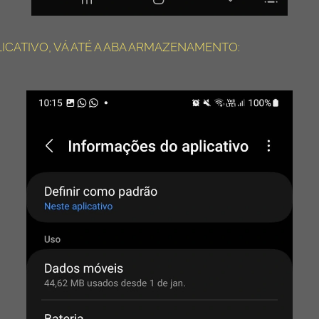
LICATIVO, VÁ ATÉ A ABA ARMAZENAMENTO: