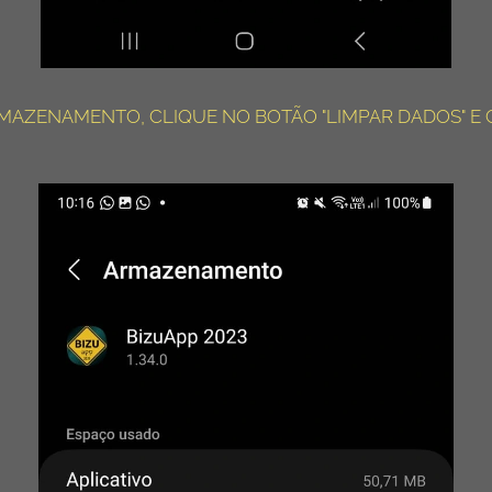
RMAZENAMENTO, CLIQUE NO BOTÃO "LIMPAR DADOS" E 