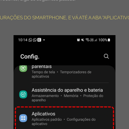
GURAÇÕES DO SMARTPHONE, E VÁ ATÉ A ABA "APLICATIVO