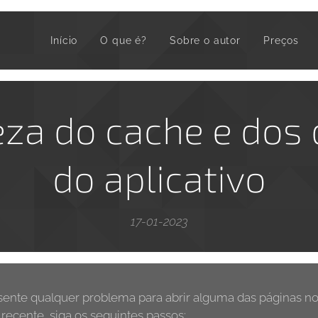
Início
O que é?
Sobre o autor
Preços
za do cache e dos
do aplicativo
17-01-2023
esente qualquer problema para abrir alguma das páginas n
recente, siga os seguintes passos: