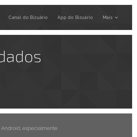
▶️ Canal do Bizuário
App do Bizuário
Mais
 dados
o Android, especialmente