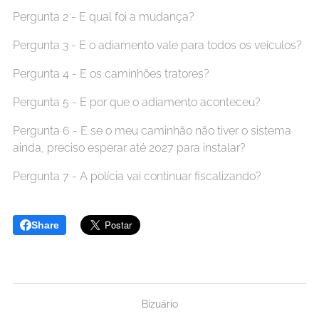
Pergunta 2 - E qual foi a mudança?
Pergunta 3 - E o adiamento vale para todos os veículos?
Pergunta 4 - E os caminhões tratores?
Pergunta 5 - E por que o adiamento aconteceu?
Pergunta 6 - E se o meu caminhão não tiver o sistema
ainda, preciso esperar até 2027 para instalar?
Pergunta 7 - A polícia vai continuar fiscalizando?
Share
Bizuário