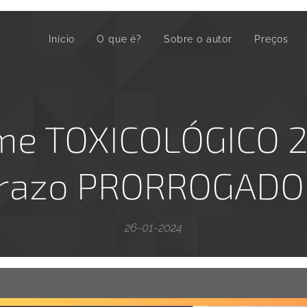
Início
O que é?
Sobre o autor
Preços
me TOXICOLÓGICO 2
razo PRORROGADO!
26-01-2024