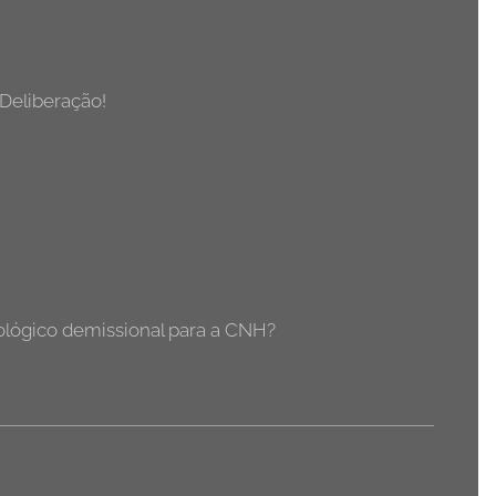
Deliberação!
icológico demissional para a CNH?