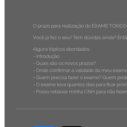
O prazo para realização do EXAME TOXIC
Você já fez o seu? Tem dúvidas ainda? Então
Alguns tópicos abordados:
- Introdução
- Quais são os novos prazos?
- Onde confirmar a validade do meu exame
- Quem precisa fazer o exame? Quem pod
- O exame leva quantos dias para ficar pro
- Posso rebaixar minha CNH para não faze