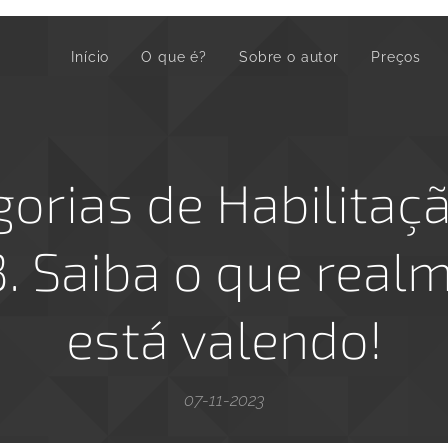
Início
O que é?
Sobre o autor
Preços
gorias de Habilitaç
. Saiba o que real
está valendo!
07-11-2023