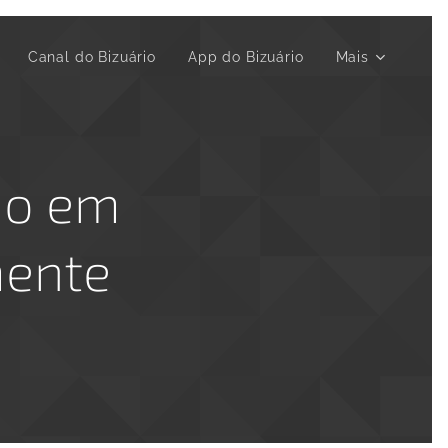
▶️ Canal do Bizuário
App do Bizuário
Mais
ão em
mente