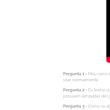
Pergunta 1 -
Meu carro é
usar normalmente.
Pergunta 2 -
Eu tenho u
possuem lâmpadas de LED.
Pergunta 3 -
Como os age