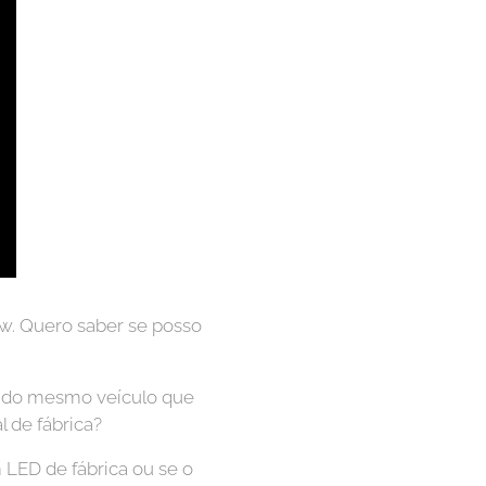
w. Quero saber se posso
 do mesmo veículo que
 de fábrica?
 LED de fábrica ou se o