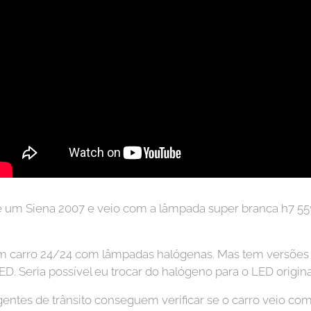
 um Siena 2007 e veio com a lâmpada super branca h7 55
m carro 24/24 com lâmpadas halógenas. Mas tem versões
 Seria possível eu trocar do halógeno para o LED original
ntes de trânsito conseguem verificar se o carro veio com