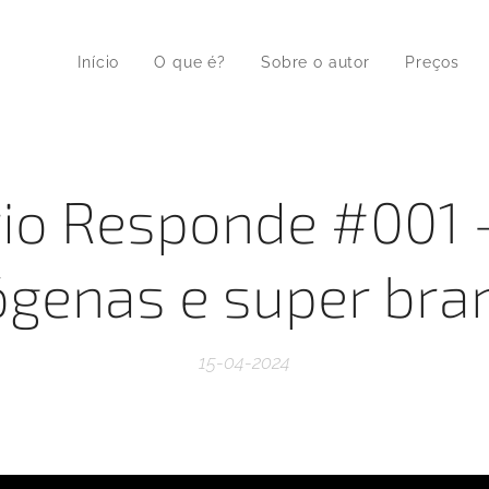
Início
O que é?
Sobre o autor
Preços
io Responde #001 
ógenas e super bra
15-04-2024