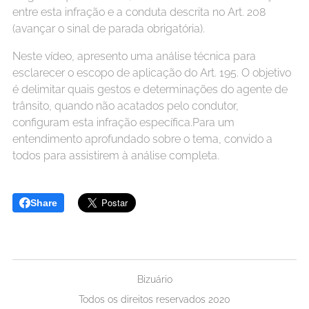
entre esta infração e a conduta descrita no Art. 208
(avançar o sinal de parada obrigatória).
Neste vídeo, apresento uma análise técnica para
esclarecer o escopo de aplicação do Art. 195. O objetivo
é delimitar quais gestos e determinações do agente de
trânsito, quando não acatados pelo condutor,
configuram esta infração específica.Para um
entendimento aprofundado sobre o tema, convido a
todos para assistirem à análise completa.
Share
Bizuário
Todos os direitos reservados 2020