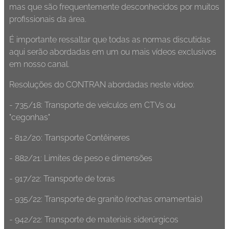
mas que são frequentemente desconhecidos por muitos
profissionais da área.
É importante ressaltar que todas as normas discutidas
aqui serão abordadas em um ou mais vídeos exclusivos
em nosso canal.
Resoluções do CONTRAN abordadas neste vídeo:
- 735/18: Transporte de veículos em CTVs ou
"cegonhas"
- 812/20: Transporte Contêineres
- 882/21: Limites de peso e dimensões
- 917/22: Transporte de toras
- 935/22: Transporte de granito (rochas ornamentais)
- 942/22: Transporte de materiais siderúrgicos