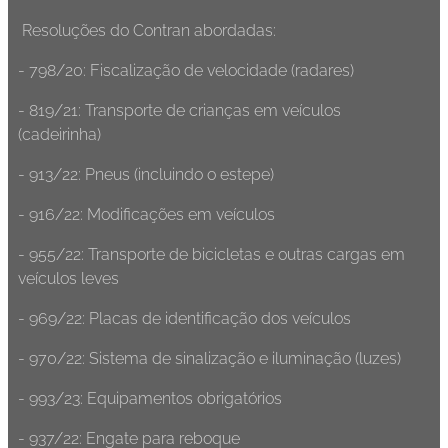
Resoluções do Contran abordadas:
- 798/20: Fiscalização de velocidade (radares)
- 819/21: Transporte de crianças em veículos
(cadeirinha)
- 913/22: Pneus (incluindo o estepe)
- 916/22: Modificações em veículos
- 955/22: Transporte de bicicletas e outras cargas em
veículos leves
- 969/22: Placas de identificação dos veículos
- 970/22: Sistema de sinalização e iluminação (luzes)
- 993/23: Equipamentos obrigatórios
- 937/22: Engate para reboque