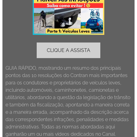
CLIQUE A ASSISTA
GUIA RÁPIDO, mostrando um resumo dos principais
pontos das 10 resoluções do Contran mais importantes
para os condutores e proprietários de veículos leves,
incluindo automóveis, caminhonetes, camionetas e
utilitários, abordando a questão da legislação de trânsito
e também da fiscalização, apontando a maneira correta
e a maneira errada, acompanhado da descrição acerca
das correspondentes infrações, penalidades e medidas
administrativas. Todas as normas abordadas aqui
ganharão um ou mais vídeos dedicados no Canal.